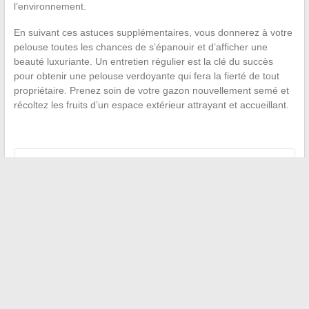
l’environnement.
En suivant ces astuces supplémentaires, vous donnerez à votre
pelouse toutes les chances de s’épanouir et d’afficher une
beauté luxuriante. Un entretien régulier est la clé du succès
pour obtenir une pelouse verdoyante qui fera la fierté de tout
propriétaire. Prenez soin de votre gazon nouvellement semé et
récoltez les fruits d’un espace extérieur attrayant et accueillant.
←
Bosse sur le front : comprendre ses causes et les signes à
surveiller
Fonctionnement financier d’une agence d’intérim : structure
et rémunérations
→