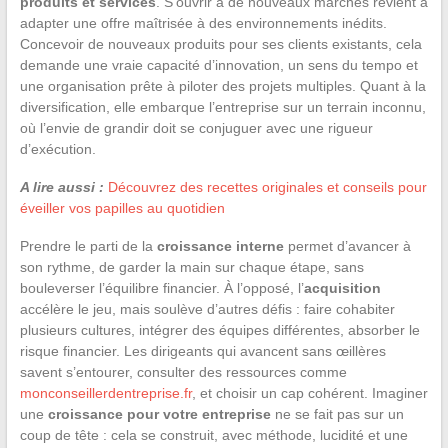
produits et services
. S’ouvrir à de nouveaux marchés revient à
adapter une offre maîtrisée à des environnements inédits.
Concevoir de nouveaux produits pour ses clients existants, cela
demande une vraie capacité d’innovation, un sens du tempo et
une organisation prête à piloter des projets multiples. Quant à la
diversification, elle embarque l’entreprise sur un terrain inconnu,
où l’envie de grandir doit se conjuguer avec une rigueur
d’exécution.
A lire aussi :
Découvrez des recettes originales et conseils pour
éveiller vos papilles au quotidien
Prendre le parti de la
croissance interne
permet d’avancer à
son rythme, de garder la main sur chaque étape, sans
bouleverser l’équilibre financier. À l’opposé, l’
acquisition
accélère le jeu, mais soulève d’autres défis : faire cohabiter
plusieurs cultures, intégrer des équipes différentes, absorber le
risque financier. Les dirigeants qui avancent sans œillères
savent s’entourer, consulter des ressources comme
monconseillerdentreprise.fr
, et choisir un cap cohérent. Imaginer
une
croissance pour votre entreprise
ne se fait pas sur un
coup de tête : cela se construit, avec méthode, lucidité et une