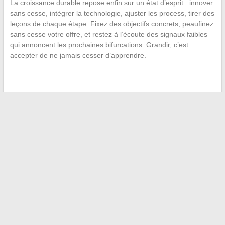
La croissance durable repose enfin sur un état d’esprit : innover
sans cesse, intégrer la technologie, ajuster les process, tirer des
leçons de chaque étape. Fixez des objectifs concrets, peaufinez
sans cesse votre offre, et restez à l’écoute des signaux faibles
qui annoncent les prochaines bifurcations. Grandir, c’est
accepter de ne jamais cesser d’apprendre.
←
Combien prévoir pour le budget moyen d’une famille de 4
personnes en France ?
Comment planifier facilement un itinéraire à plusieurs étapes
avec Mappy
→