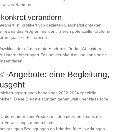
perativen Rahmen.
konkret verändern
egriert ist, profitiert von gezielten Geschäftskontakten,
e Teams des Programms identifizieren potenzielle Käufer in
en qualifizierte Termine.
zyklus, der oft das erste Hindernis für das Wachstum
. Der Unternehmer spart Zeit bei der Akquise und kann seine
onzentrieren.
s”-Angebote: eine Begleitung,
ausgeht
rsicherungsgruppen haben seit 2022-2024 spezielle
ickelt. Diese Dienstleistungen gehen weit über klassische
 Unternehmer sein Produkt mit den internen Teams der
Co-Entwicklungsrahmen testet
it bevorzugten Bedingungen an Kriterien für Auswirkungen