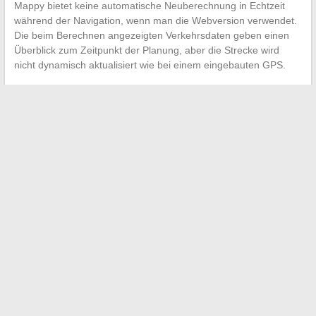
Mappy bietet keine automatische Neuberechnung in Echtzeit
während der Navigation, wenn man die Webversion verwendet.
Die beim Berechnen angezeigten Verkehrsdaten geben einen
Überblick zum Zeitpunkt der Planung, aber die Strecke wird
nicht dynamisch aktualisiert wie bei einem eingebauten GPS.
Für eine komplexe Route mit vielen Etappen bleibt das Fehlen
einer automatischen Optimierung der Reihenfolge der Stopps
die Hauptgrenze. Wenn man möchte, dass das Tool die Punkte
neu anordnet, um die Gesamtkilometerzahl zu minimieren,
muss man sich an spezielle Routenplaner wenden.
Mappy deckt das gesamte Straßennetz in Frankreich und
Europa ab, was es für die Mehrheit der Roadtrips geeignet
macht.
Seine Stärke bleibt die Kostenlosigkeit und die
schnelle Einarbeitung
für eine Standard-Mehrstufenroute,
ohne Registrierung oder zwingende Installation.
←
Tipps und Lösungen zur täglichen Unterstützung des
Wachstums Ihres Unternehmens