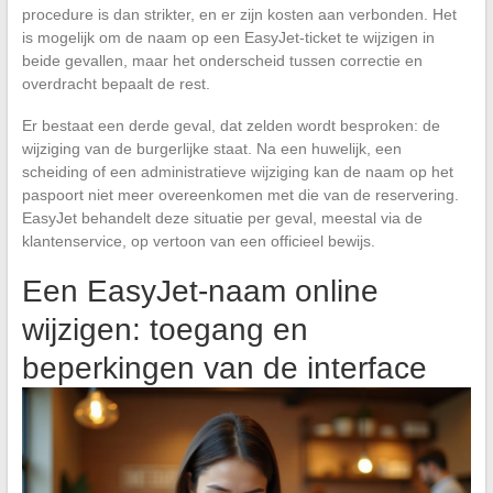
procedure is dan strikter, en er zijn kosten aan verbonden. Het
is mogelijk om de naam op een EasyJet-ticket te wijzigen in
beide gevallen, maar het onderscheid tussen correctie en
overdracht bepaalt de rest.
Er bestaat een derde geval, dat zelden wordt besproken: de
wijziging van de burgerlijke staat. Na een huwelijk, een
scheiding of een administratieve wijziging kan de naam op het
paspoort niet meer overeenkomen met die van de reservering.
EasyJet behandelt deze situatie per geval, meestal via de
klantenservice, op vertoon van een officieel bewijs.
Een EasyJet-naam online
wijzigen: toegang en
beperkingen van de interface