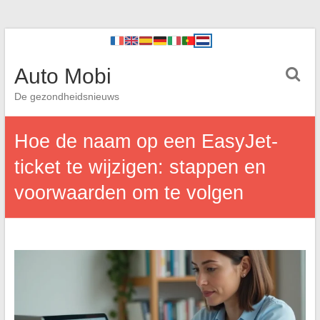
Auto Mobi
De gezondheidsnieuws
Hoe de naam op een EasyJet-
ticket te wijzigen: stappen en
voorwaarden om te volgen