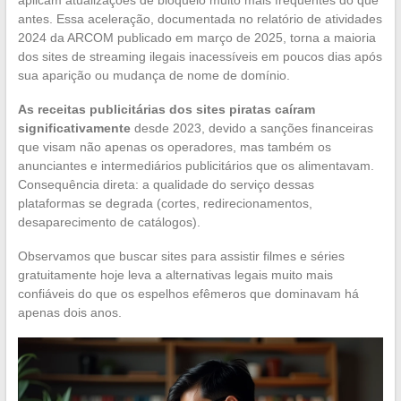
antes. Essa aceleração, documentada no relatório de atividades
2024 da ARCOM publicado em março de 2025, torna a maioria
dos sites de streaming ilegais inacessíveis em poucos dias após
sua aparição ou mudança de nome de domínio.
As receitas publicitárias dos sites piratas caíram
significativamente
desde 2023, devido a sanções financeiras
que visam não apenas os operadores, mas também os
anunciantes e intermediários publicitários que os alimentavam.
Consequência direta: a qualidade do serviço dessas
plataformas se degrada (cortes, redirecionamentos,
desaparecimento de catálogos).
Observamos que buscar sites para assistir filmes e séries
gratuitamente hoje leva a alternativas legais muito mais
confiáveis do que os espelhos efêmeros que dominavam há
apenas dois anos.