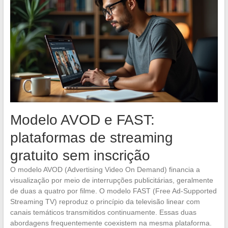
Modelo AVOD e FAST:
plataformas de streaming
gratuito sem inscrição
O modelo AVOD (Advertising Video On Demand) financia a
visualização por meio de interrupções publicitárias, geralmente
de duas a quatro por filme. O modelo FAST (Free Ad-Supported
Streaming TV) reproduz o princípio da televisão linear com
canais temáticos transmitidos continuamente. Essas duas
abordagens frequentemente coexistem na mesma plataforma.