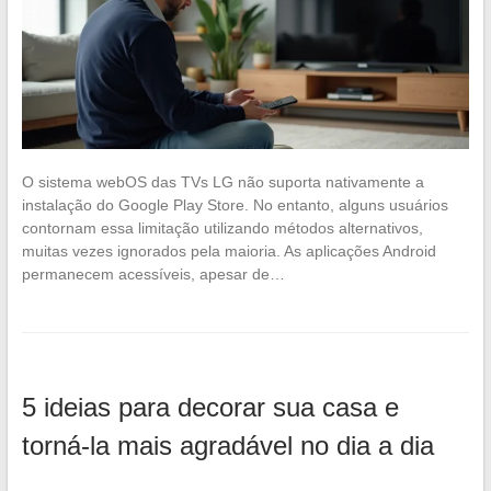
O sistema webOS das TVs LG não suporta nativamente a
instalação do Google Play Store. No entanto, alguns usuários
contornam essa limitação utilizando métodos alternativos,
muitas vezes ignorados pela maioria. As aplicações Android
permanecem acessíveis, apesar de…
5 ideias para decorar sua casa e
torná-la mais agradável no dia a dia