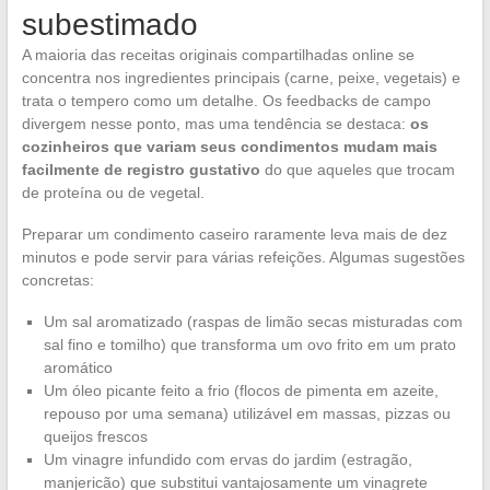
subestimado
A maioria das receitas originais compartilhadas online se
concentra nos ingredientes principais (carne, peixe, vegetais) e
trata o tempero como um detalhe. Os feedbacks de campo
divergem nesse ponto, mas uma tendência se destaca:
os
cozinheiros que variam seus condimentos mudam mais
facilmente de registro gustativo
do que aqueles que trocam
de proteína ou de vegetal.
Preparar um condimento caseiro raramente leva mais de dez
minutos e pode servir para várias refeições. Algumas sugestões
concretas:
Um sal aromatizado (raspas de limão secas misturadas com
sal fino e tomilho) que transforma um ovo frito em um prato
aromático
Um óleo picante feito a frio (flocos de pimenta em azeite,
repouso por uma semana) utilizável em massas, pizzas ou
queijos frescos
Um vinagre infundido com ervas do jardim (estragão,
manjericão) que substitui vantajosamente um vinagrete