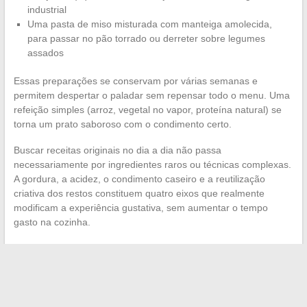
industrial
Uma pasta de miso misturada com manteiga amolecida,
para passar no pão torrado ou derreter sobre legumes
assados
Essas preparações se conservam por várias semanas e
permitem despertar o paladar sem repensar todo o menu. Uma
refeição simples (arroz, vegetal no vapor, proteína natural) se
torna um prato saboroso com o condimento certo.
Buscar receitas originais no dia a dia não passa
necessariamente por ingredientes raros ou técnicas complexas.
A gordura, a acidez, o condimento caseiro e a reutilização
criativa dos restos constituem quatro eixos que realmente
modificam a experiência gustativa, sem aumentar o tempo
gasto na cozinha.
←
Boas práticas para usar maisonkayro.fr com segurança
em seus projetos imobiliários