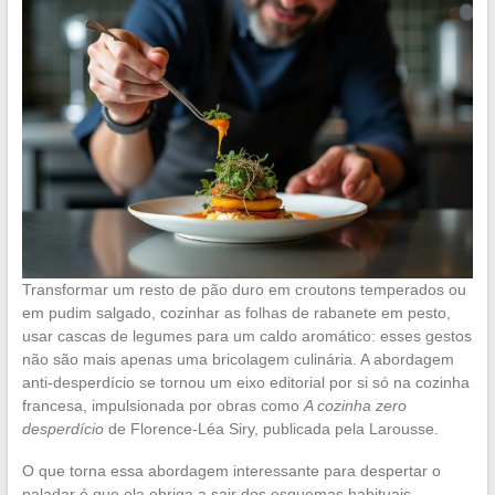
Transformar um resto de pão duro em croutons temperados ou
em pudim salgado, cozinhar as folhas de rabanete em pesto,
usar cascas de legumes para um caldo aromático: esses gestos
não são mais apenas uma bricolagem culinária. A abordagem
anti-desperdício se tornou um eixo editorial por si só na cozinha
francesa, impulsionada por obras como
A cozinha zero
desperdício
de Florence-Léa Siry, publicada pela Larousse.
O que torna essa abordagem interessante para despertar o
paladar é que ela obriga a sair dos esquemas habituais.