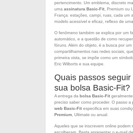
pertencimento. Um emblema, discreto mas
uma
assinatura Basic-Fit
, Premium ou Ul
França: estações, campi, ruas, cada um 
modelo acessível e eficaz, reflexo de uma
O fenômeno também se explica por um fat
automático, e a questão de como recupera
fóruns. Além do objeto, é a busca por um 
compartilhamentos nas redes sociais, que
primeira vista, se impõe como um símbol
Eric Wilborts e sua equipe.
Quais passos seguir 
sua bolsa Basic-Fit?
A entrega da
bolsa Basic-Fit
geralment
preciso saber como proceder. O passo a 
web Basic-Fit
especifica em suas condi
Premium
, Ultimate ou anual.
Aqueles que se inscrevem online podem re
escolheram. Basta apresentar o e-mail de