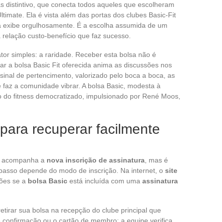
 distintivo, que conecta todos aqueles que escolheram
timate. Ela é vista além das portas dos clubes Basic-Fit
a exibe orgulhosamente. É a escolha assumida de um
 relação custo-benefício que faz sucesso.
or simples: a raridade. Receber esta bolsa não é
r a bolsa Basic Fit oferecida anima as discussões nos
sinal de pertencimento, valorizado pelo boca a boca, as
 faz a comunidade vibrar. A bolsa Basic, modesta à
o do fitness democratizado, impulsionado por René Moos,
para recuperar facilmente
e acompanha a
nova inscrição de assinatura
, mas é
passo depende do modo de inscrição. Na internet, o
site
ções se a
bolsa Basic
está incluída com uma
assinatura
tirar sua bolsa na recepção do clube principal que
 confirmação ou o cartão de membro; a equipe verifica