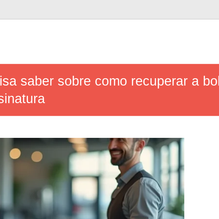
isa saber sobre como recuperar a bol
sinatura