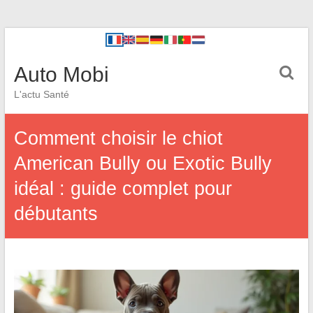
Auto Mobi
L'actu Santé
Comment choisir le chiot
American Bully ou Exotic Bully
idéal : guide complet pour
débutants