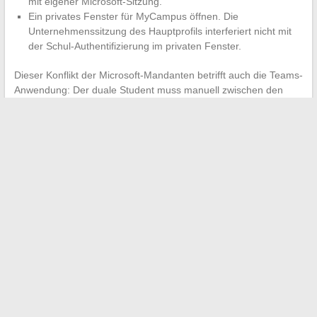
mit eigener Microsoft-Sitzung.
Ein privates Fenster für MyCampus öffnen. Die
Unternehmenssitzung des Hauptprofils interferiert nicht mit
der Schul-Authentifizierung im privaten Fenster.
Dieser Konflikt der Microsoft-Mandanten betrifft auch die Teams-
Anwendung: Der duale Student muss manuell zwischen den
beiden Konten in Teams wechseln, um auf die Schulkanäle
zuzugreifen. Der Wechsel erfolgt über das Avatar oben rechts in
der Anwendung, dann “Ein anderes Konto hinzufügen”.
Die Unterscheidung zwischen MyCampus und ENT, die
Anforderungen der Entra ID MFA und die Konflikte bei den
Sitzungen im dualen Studium stellen die drei tatsächlichen
Reibungspunkte auf dieser Plattform dar. Diese im Vorfeld,
bereits in der ersten Woche des Unterrichts, zu lösen, vermeidet
die Mehrheit der Support-Tickets, die die IT-Dienste der
Eduservices-Schulen zu jedem Semesterbeginn überlasten.
←
Entdecken Sie alle Geheimnisse für das Gelingen des