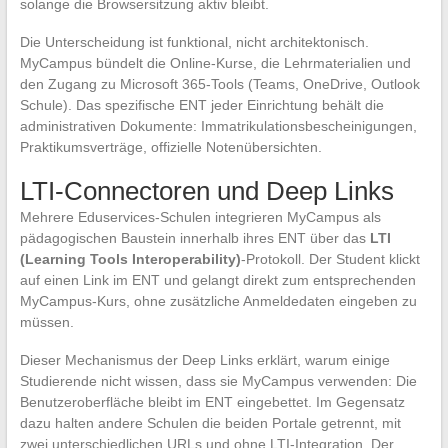
solange die Browsersitzung aktiv bleibt.
Die Unterscheidung ist funktional, nicht architektonisch.
MyCampus bündelt die Online-Kurse, die Lehrmaterialien und
den Zugang zu Microsoft 365-Tools (Teams, OneDrive, Outlook
Schule). Das spezifische ENT jeder Einrichtung behält die
administrativen Dokumente: Immatrikulationsbescheinigungen,
Praktikumsverträge, offizielle Notenübersichten.
LTI-Connectoren und Deep Links
Mehrere Eduservices-Schulen integrieren MyCampus als
pädagogischen Baustein innerhalb ihres ENT über das
LTI
(Learning Tools Interoperability)
-Protokoll. Der Student klickt
auf einen Link im ENT und gelangt direkt zum entsprechenden
MyCampus-Kurs, ohne zusätzliche Anmeldedaten eingeben zu
müssen.
Dieser Mechanismus der Deep Links erklärt, warum einige
Studierende nicht wissen, dass sie MyCampus verwenden: Die
Benutzeroberfläche bleibt im ENT eingebettet. Im Gegensatz
dazu halten andere Schulen die beiden Portale getrennt, mit
zwei unterschiedlichen URLs und ohne LTI-Integration. Der