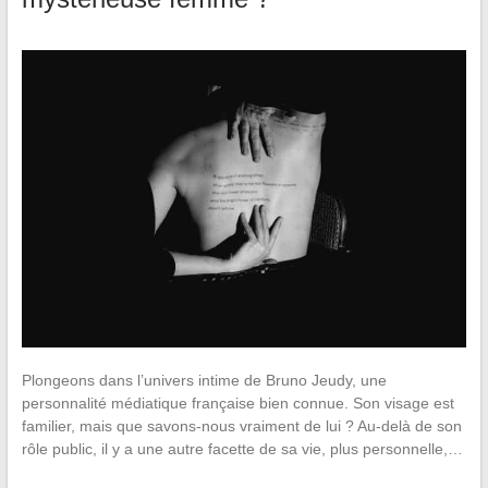
Plongeons dans l’univers intime de Bruno Jeudy, une
personnalité médiatique française bien connue. Son visage est
familier, mais que savons-nous vraiment de lui ? Au-delà de son
rôle public, il y a une autre facette de sa vie, plus personnelle,…